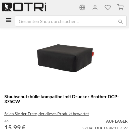
Mein
Zum
Ende
der
Bildgalerie
springen
Zum
Staubschutzhülle kompatibel mit Drucker Brother DCP-
Anfang
375CW
der
Bildgalerie
Seien Sie der Erste, der dieses Produkt bewertet
springen
Ab
AUF LAGER
15,99 €
SKU
DUCO-BR375CW