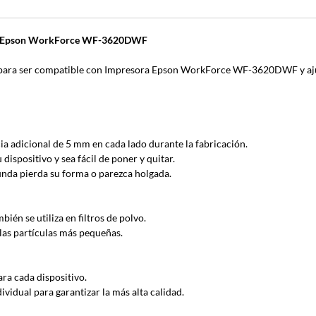
sora Epson WorkForce WF-3620DWF
ra ser compatible con Impresora Epson WorkForce WF-3620DWF y aju
ia adicional de 5 mm en cada lado durante la fabricación.
ispositivo y sea fácil de poner y quitar.
funda pierda su forma o parezca holgada.
ién se utiliza en filtros de polvo.
las partículas más pequeñas.
ra cada dispositivo.
idual para garantizar la más alta calidad.