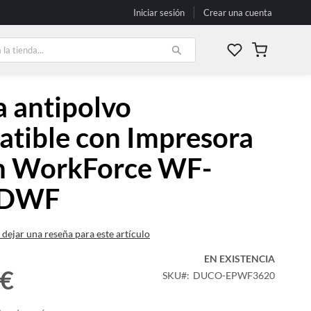
Iniciar sesión
Crear una cuenta
Mi carrito
 antipolvo
tible con Impresora
n WorkForce WF-
0DWF
 dejar una reseña para este artículo
EN EXISTENCIA
 €
SKU
DUCO-EPWF3620