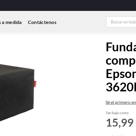
 a medida
Contáctenos
Funda
compa
Epso
362
Sé el primero en
Tan bajo como
15,99