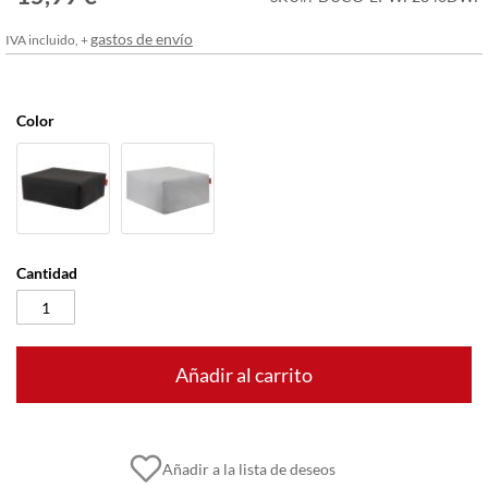
imágenes
gastos de envío
IVA incluido, +
Color
Cantidad
Añadir al carrito
Añadir a la lista de deseos