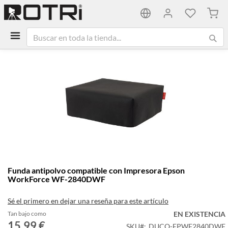
Mi ca
Saltar
al
final
de
la
galería
de
imágenes
Saltar
Funda antipolvo compatible con Impresora Epson
al
WorkForce WF-2840DWF
comienzo
de
Sé el primero en dejar una reseña para este artículo
la
galería
Tan bajo como
EN EXISTENCIA
15,99 €
de
SKU
DUCO-EPWF2840DWF