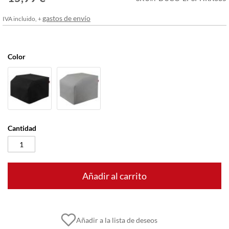
imágenes
gastos de envío
IVA incluido, +
Color
Cantidad
Añadir al carrito
Añadir a la lista de deseos