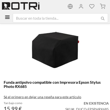
Mi ca
Saltar
al
final
de
la
galería
de
imágenes
Saltar
Funda antipolvo compatible con Impresora Epson Stylus
al
Photo RX685
comienzo
de
Sé el primero en dejar una reseña para este artículo
la
galería
Tan bajo como
EN EXISTENCIA
15,99 €
de
SKU
DUCO-EPSPHRX685