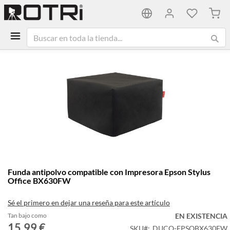
Mi ca
Saltar
al
final
de
la
galería
de
imágenes
Saltar
Funda antipolvo compatible con Impresora Epson Stylus
al
Office BX630FW
comienzo
de
Sé el primero en dejar una reseña para este artículo
la
galería
Tan bajo como
EN EXISTENCIA
15,99 €
de
SKU
DUCO-EPSOBX630FW