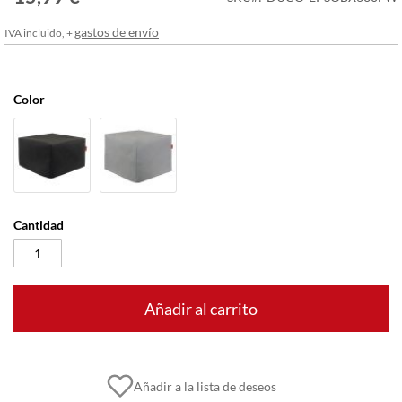
imágenes
gastos de envío
IVA incluido, +
Color
Cantidad
Añadir al carrito
Añadir a la lista de deseos