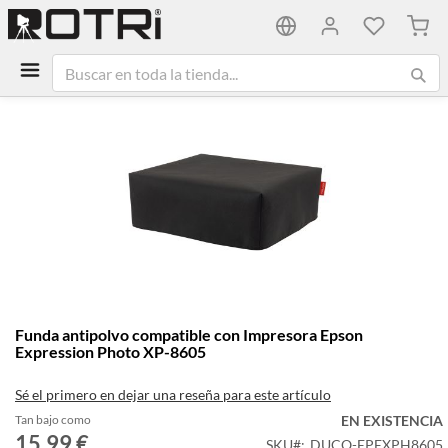
Mi ca
Saltar
al
final
de
la
galería
de
imágenes
Saltar
Funda antipolvo compatible con Impresora Epson
al
Expression Photo XP-8605
comienzo
de
Sé el primero en dejar una reseña para este artículo
la
galería
Tan bajo como
EN EXISTENCIA
15,99 €
de
SKU
DUCO-EPEXPH8605