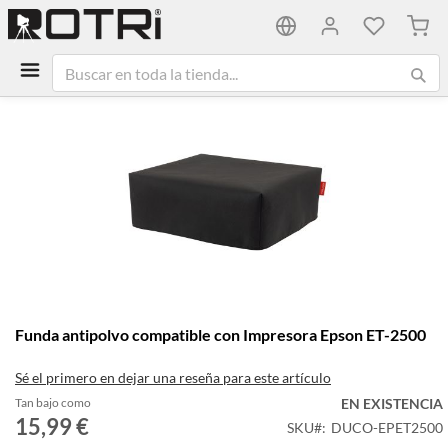
Mi ca
Saltar
al
final
de
la
galería
de
imágenes
Saltar
Funda antipolvo compatible con Impresora Epson ET-2500
al
comienzo
Sé el primero en dejar una reseña para este artículo
de
la
Tan bajo como
EN EXISTENCIA
galería
15,99 €
SKU
DUCO-EPET2500
de