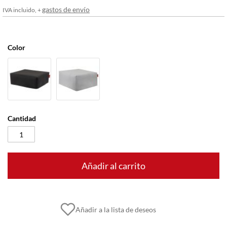
imágenes
gastos de envío
IVA incluido, +
Color
Cantidad
Añadir al carrito
Añadir a la lista de deseos