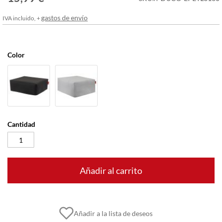
imágenes
gastos de envío
IVA incluido, +
Color
Cantidad
Añadir al carrito
Añadir a la lista de deseos