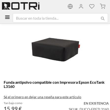
Mi ca
Saltar
al
final
de
la
galería
de
imágenes
Saltar
Funda antipolvo compatible con Impresora Epson EcoTank
al
L3160
comienzo
de
Sé el primero en dejar una reseña para este artículo
la
galería
Tan bajo como
EN EXISTENCIA
15,99 €
de
SKU
DUCO-EPETL3160