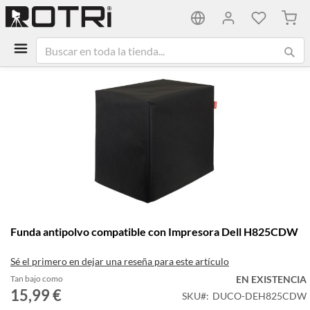
Mi ca
Saltar
al
final
de
la
galería
de
imágenes
Saltar
Funda antipolvo compatible con Impresora Dell H825CDW
al
comienzo
Sé el primero en dejar una reseña para este artículo
de
la
Tan bajo como
EN EXISTENCIA
galería
15,99 €
SKU
DUCO-DEH825CDW
de