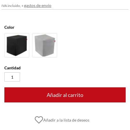
imágenes
gastos de envío
IVA incluido, +
Color
Cantidad
Añadir al carrito
Añadir a la lista de deseos