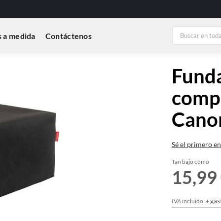
 a medida
Contáctenos
Funda
compa
Cano
Sé el primero en
Tan bajo como
15,99
gas
IVA incluido, +