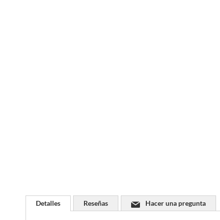
Saltar
al
comienzo
de
la
galería
de
imágenes
Detalles
Reseñas
Hacer una pregunta