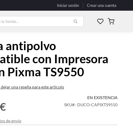
Iniciar sesión
Crear una cuenta
Mi carrito
 antipolvo
tible con Impresora
n Pixma TS9550
 dejar una reseña para este artículo
EN EXISTENCIA
 €
SKU
DUCO-CAPIXTS9550
tos de envío