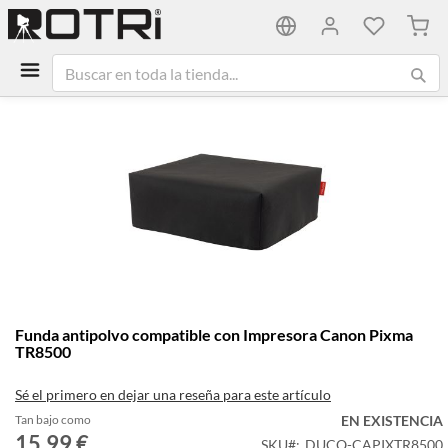
Mi ca
Saltar
al
final
de
la
galería
de
imágenes
Saltar
Funda antipolvo compatible con Impresora Canon Pixma
al
TR8500
comienzo
de
Sé el primero en dejar una reseña para este artículo
la
galería
Tan bajo como
EN EXISTENCIA
15,99 €
de
SKU
DUCO-CAPIXTR8500