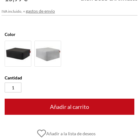
imágenes
gastos de envío
IVA incluido, +
Color
Cantidad
Añadir al carrito
Añadir a la lista de deseos