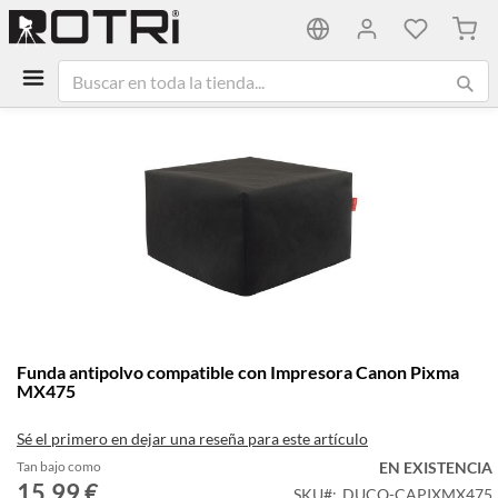
Mi ca
Saltar
al
final
de
la
galería
de
imágenes
Saltar
Funda antipolvo compatible con Impresora Canon Pixma
al
MX475
comienzo
de
Sé el primero en dejar una reseña para este artículo
la
galería
Tan bajo como
EN EXISTENCIA
15,99 €
de
SKU
DUCO-CAPIXMX475