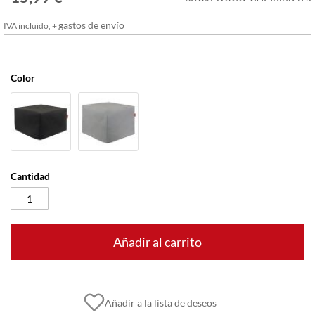
imágenes
gastos de envío
IVA incluido, +
Color
Cantidad
Añadir al carrito
Añadir a la lista de deseos