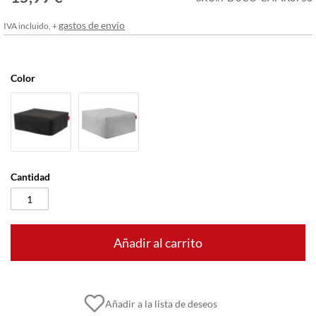
imágenes
gastos de envío
IVA incluido, +
Color
Cantidad
Añadir al carrito
Añadir a la lista de deseos