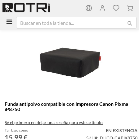
Mi ca
Saltar
al
final
de
la
galería
de
imágenes
Saltar
Funda antipolvo compatible con Impresora Canon Pixma
al
iP8750
comienzo
de
Sé el primero en dejar una reseña para este artículo
la
galería
Tan bajo como
EN EXISTENCIA
15,99 €
de
SKU
DUCO-CAPIX8750