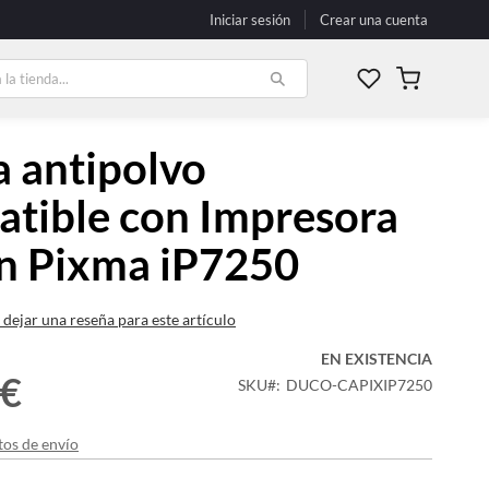
Iniciar sesión
Crear una cuenta
Mi carrito
 antipolvo
tible con Impresora
n Pixma iP7250
 dejar una reseña para este artículo
EN EXISTENCIA
 €
SKU
DUCO-CAPIXIP7250
tos de envío