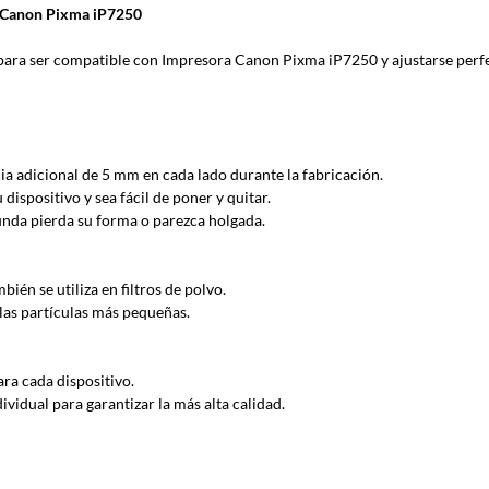
a Canon Pixma iP7250
a ser compatible con Impresora Canon Pixma iP7250 y ajustarse perf
ia adicional de 5 mm en cada lado durante la fabricación.
ispositivo y sea fácil de poner y quitar.
funda pierda su forma o parezca holgada.
ién se utiliza en filtros de polvo.
las partículas más pequeñas.
ra cada dispositivo.
idual para garantizar la más alta calidad.