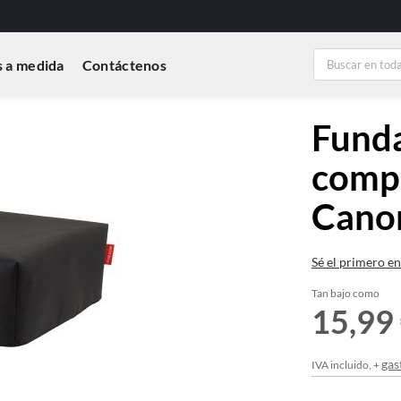
 a medida
Contáctenos
Funda
compa
Cano
Sé el primero en
Tan bajo como
15,99
gas
IVA incluido, +