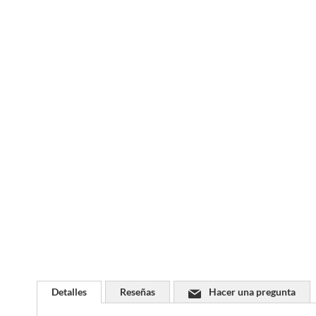
Saltar
al
comienzo
de
la
galería
de
imágenes
Detalles
Reseñas
Hacer una pregunta