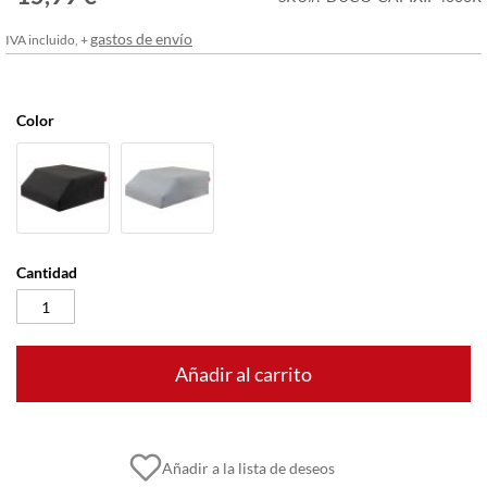
imágenes
gastos de envío
IVA incluido, +
Color
Cantidad
Añadir al carrito
Añadir a la lista de deseos