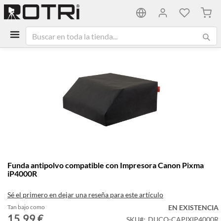
Mi ca
Saltar
al
final
de
la
galería
de
imágenes
Saltar
Funda antipolvo compatible con Impresora Canon Pixma
al
iP4000R
comienzo
de
Sé el primero en dejar una reseña para este artículo
la
galería
Tan bajo como
EN EXISTENCIA
15,99 €
de
SKU
DUCO-CAPIXIP4000R