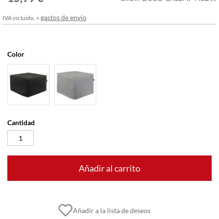
imágenes
gastos de envío
IVA incluido, +
Color
Cantidad
Añadir al carrito
Añadir a la lista de deseos