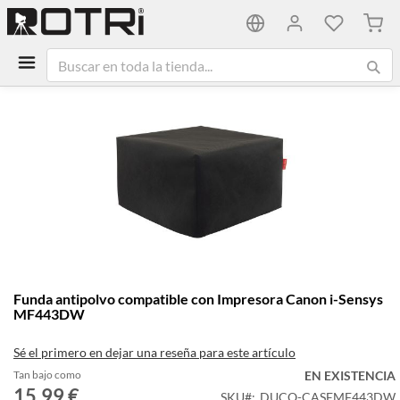
Mi ca
Saltar
al
final
de
la
galería
de
imágenes
Saltar
Funda antipolvo compatible con Impresora Canon i-Sensys
al
MF443DW
comienzo
de
Sé el primero en dejar una reseña para este artículo
la
galería
Tan bajo como
EN EXISTENCIA
15,99 €
de
SKU
DUCO-CASEMF443DW