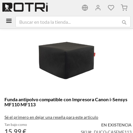
Mi ca
Saltar
al
final
de
la
galería
de
imágenes
Saltar
Funda antipolvo compatible con Impresora Canon i-Sensys
al
MF110 MF113
comienzo
de
Sé el primero en dejar una reseña para este artículo
la
galería
Tan bajo como
EN EXISTENCIA
15,99 €
de
SKU
DUCO-CASEMF113