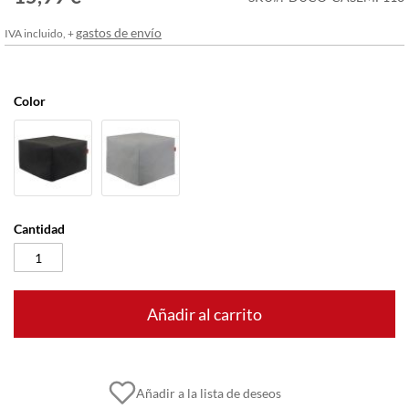
imágenes
gastos de envío
IVA incluido, +
Color
Cantidad
Añadir al carrito
Añadir a la lista de deseos