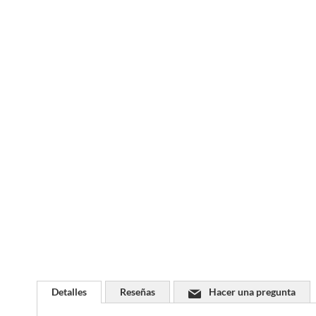
Saltar
al
comienzo
de
la
galería
de
imágenes
Detalles
Reseñas
Hacer una pregunta