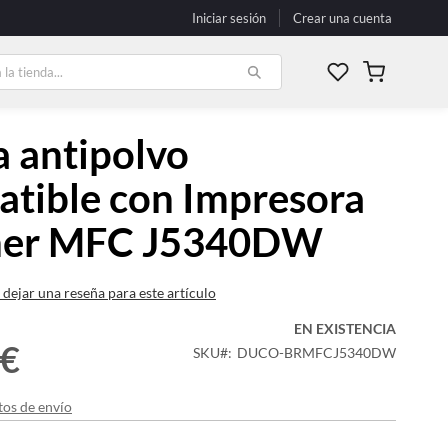
Iniciar sesión
Crear una cuenta
Mi carrito
 antipolvo
tible con Impresora
her MFC J5340DW
 dejar una reseña para este artículo
EN EXISTENCIA
 €
SKU
DUCO-BRMFCJ5340DW
tos de envío