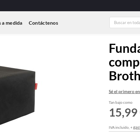
 a medida
Contáctenos
Funda
compa
Brot
Sé el primero en
Tan bajo como
15,99
gas
IVA incluido, +