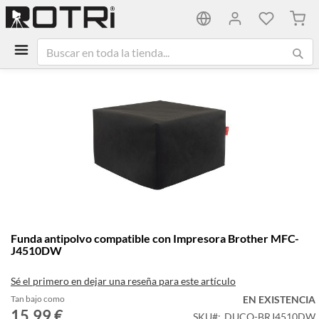
Mi ca
Saltar
al
final
de
la
galería
de
imágenes
Saltar
Funda antipolvo compatible con Impresora Brother MFC-
al
J4510DW
comienzo
de
Sé el primero en dejar una reseña para este artículo
la
galería
Tan bajo como
EN EXISTENCIA
15,99 €
de
SKU
DUCO-BRJ4510DW