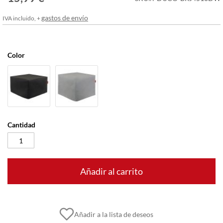
imágenes
gastos de envío
IVA incluido, +
Color
Cantidad
Añadir al carrito
Añadir a la lista de deseos