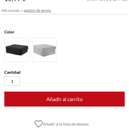
imágenes
gastos de envío
IVA incluido, +
Color
Cantidad
Añadir al carrito
Añadir a la lista de deseos