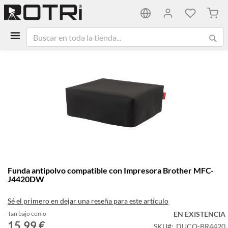
Mi ca
Saltar
al
final
de
la
galería
de
imágenes
Saltar
Funda antipolvo compatible con Impresora Brother MFC-
al
J4420DW
comienzo
de
Sé el primero en dejar una reseña para este artículo
la
galería
Tan bajo como
EN EXISTENCIA
15,99 €
de
SKU
DUCO-BR4420