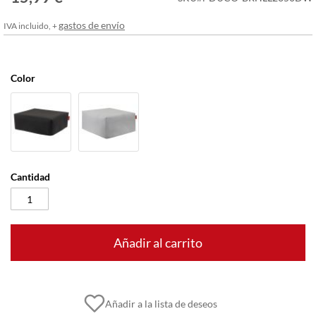
imágenes
gastos de envío
IVA incluido, +
Color
Cantidad
Añadir al carrito
Añadir a la lista de deseos