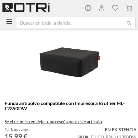
Mi ca
Saltar
al
final
de
la
galería
de
imágenes
Saltar
Funda antipolvo compatible con Impresora Brother HL-
al
L2350DW
comienzo
de
Sé el primero en dejar una reseña para este artículo
la
galería
Tan bajo como
EN EXISTENCIA
15,99 €
de
SKU
DUCO-BRHLL2350DW