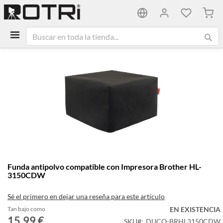
Mi ca
Saltar
al
final
de
la
galería
de
imágenes
Saltar
Funda antipolvo compatible con Impresora Brother HL-
al
3150CDW
comienzo
de
Sé el primero en dejar una reseña para este artículo
la
galería
Tan bajo como
EN EXISTENCIA
15,99 €
de
SKU
DUCO-BRHL3150CDW