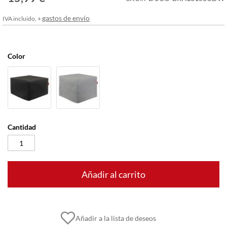
imágenes
gastos de envío
IVA incluido, +
Color
Cantidad
Añadir al carrito
Añadir a la lista de deseos