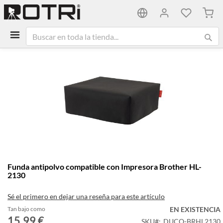
Mi ca
Saltar
al
final
de
la
galería
de
imágenes
Saltar
Funda antipolvo compatible con Impresora Brother HL-
al
2130
comienzo
de
Sé el primero en dejar una reseña para este artículo
la
galería
Tan bajo como
EN EXISTENCIA
15,99 €
de
SKU
DUCO-BRHL2130