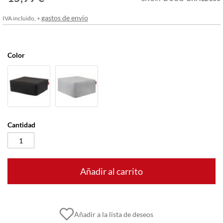
imágenes
gastos de envío
IVA incluido, +
Color
Cantidad
Añadir al carrito
Añadir a la lista de deseos